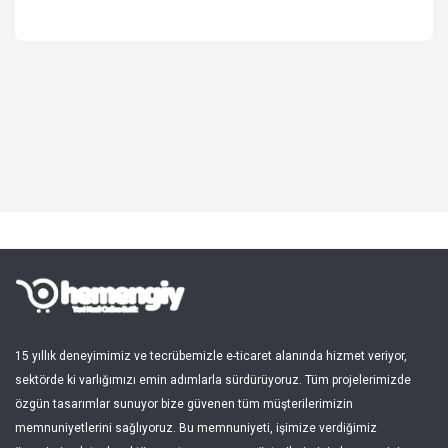
Spor, Outdoor
Kozmetik, Kişisel Bakım
Süpermarket, Pet Shop
Kitap, Müzik, Film, Hediye
Blog
Favoriler
Giriş Yap
Kayıt Ol
15 yıllık deneyimimiz ve tecrübemizle e-ticaret alanında hizmet veriyor,
sektörde ki varlığımızı emin adımlarla sürdürüyoruz. Tüm projelerimizde
Türkçe
özgün tasarımlar sunuyor bize güvenen tüm müşterilerimizin
memnuniyetlerini sağlıyoruz. Bu memnuniyeti, işimize verdiğimiz