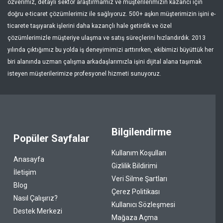
özverimiz, detaylı sektör araştırmamız ve müşterilerimizin kazancı için
doğru e-ticaret çözümlerimiz ile sağlıyoruz. 500+ aşkın müşterimizin işini e-
ticarete taşıyarak işlerini daha kazançlı hale getirdik ve özel
çözümlerimizle müşteriye ulaşma ve satış süreçlerini hızlandırdık. 2013
yılında çıktığımız bu yolda iş deneyimimizi arttırırken, ekibimizi büyüttük her
biri alanında uzman çalışma arkadaşlarımızla işini dijital alana taşımak
isteyen müşterilerimize profesyonel hizmeti sunuyoruz.
Bilgilendirme
Popüler Sayfalar
Kullanım Koşulları
Anasayfa
Gizlilik Bildirimi
İletişim
Veri Silme Şartları
Blog
Çerez Politikası
Nasıl Çalışırız?
Kullanıcı Sözleşmesi
Destek Merkezi
Mağaza Açma