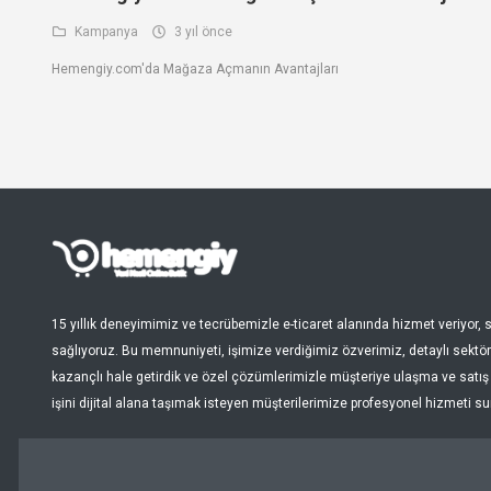
Kampanya
3 yıl önce
Hemengiy.com'da Mağaza Açmanın Avantajları
15 yıllık deneyimimiz ve tecrübemizle e-ticaret alanında hizmet veriyor
sağlıyoruz. Bu memnuniyeti, işimize verdiğimiz özverimiz, detaylı sektör 
kazançlı hale getirdik ve özel çözümlerimizle müşteriye ulaşma ve satış s
işini dijital alana taşımak isteyen müşterilerimize profesyonel hizmeti s