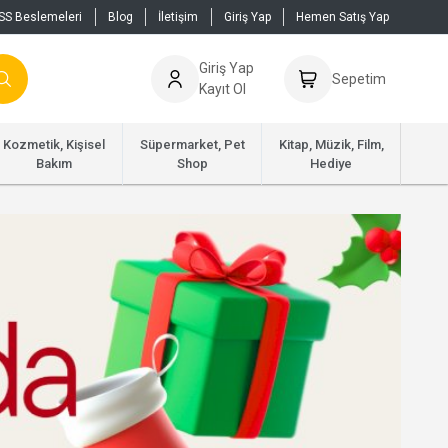
SS Beslemeleri
Blog
İletişim
Giriş Yap
Hemen Satış Yap
Giriş Yap
Sepetim
Kayıt Ol
Kozmetik, Kişisel
Süpermarket, Pet
Kitap, Müzik, Film,
Bakım
Shop
Hediye