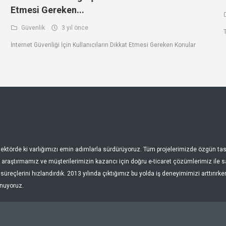
Etmesi Gereken...
Güvenlik
3 yıl önce
İnternet Güvenliği İçin Kullanıcıların Dikkat Etmesi Gereken Konular
, sektörde ki varlığımızı emin adımlarla sürdürüyoruz. Tüm projelerimizde özgün 
araştırmamız ve müşterilerimizin kazancı için doğru e-ticaret çözümlerimiz ile sağ
üreçlerini hızlandırdık. 2013 yılında çıktığımız bu yolda iş deneyimimizi arttırırk
unuyoruz.