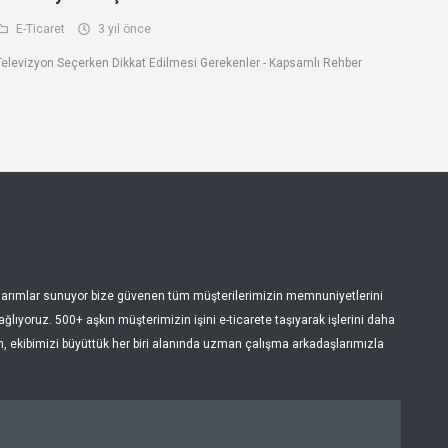
E-Ticaret
3 yıl önce
Televizyon Seçerken Dikkat Edilmesi Gerekenler - Kapsamlı Rehber
tasarımlar sunuyor bize güvenen tüm müşterilerimizin memnuniyetlerini
lıyoruz. 500+ aşkın müşterimizin işini e-ticarete taşıyarak işlerini daha
en, ekibimizi büyüttük her biri alanında uzman çalışma arkadaşlarımızla