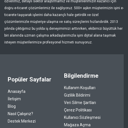
özverimiz, detaylı sektör araştırmamız ve müşterilerimizin kazancı için
doğru e-ticaret çözümlerimiz ile sağlıyoruz. 500+ aşkın müşterimizin işini e-
ticarete taşıyarak işlerini daha kazançlı hale getirdik ve özel
çözümlerimizle müşteriye ulaşma ve satış süreçlerini hızlandırdık. 2013
yılında çıktığımız bu yolda iş deneyimimizi arttırırken, ekibimizi büyüttük her
biri alanında uzman çalışma arkadaşlarımızla işini dijital alana taşımak
isteyen müşterilerimize profesyonel hizmeti sunuyoruz.
Bilgilendirme
Popüler Sayfalar
Kullanım Koşulları
Anasayfa
Gizlilik Bildirimi
İletişim
Veri Silme Şartları
Blog
Çerez Politikası
Nasıl Çalışırız?
Kullanıcı Sözleşmesi
Destek Merkezi
Mağaza Açma