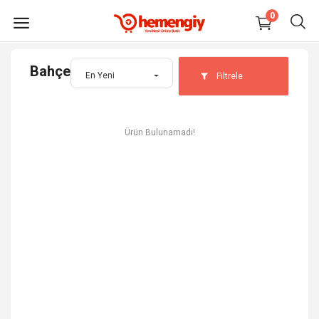
0
Bahçe
En Yeni
Filtrele
HEMEN
SATIŞ
YAP
Ürün Bulunamadı!
Elektronik
Moda
Ev, Yaşam, Kırtasiye
Oto, Bahçe, Yapı Market
Anne, Bebek, Oyuncak