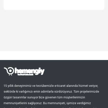
Spor, Outdoor
Kozmetik, Kişisel Bakım
Süpermarket, Pet Shop
Kitap, Müzik, Film, Hediye
Blog
Favoriler
Giriş Yap
Kayıt Ol
15 yıllık deneyimimiz ve tecrübemizle e-ticaret alanında hizmet veriyor,
sektörde ki varlığımızı emin adımlarla sürdürüyoruz. Tüm projelerimizde
Türkçe
özgün tasarımlar sunuyor bize güvenen tüm müşterilerimizin
memnuniyetlerini sağlıyoruz. Bu memnuniyeti, işimize verdiğimiz