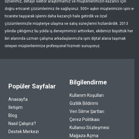
özverimiz, detaylı sektör araştırmamız ve müşterilerimizin kazancı için
doğru e-ticaret çözümlerimiz ile sağlıyoruz. 500+ aşkın müşterimizin işini e-
ticarete taşıyarak işlerini daha kazançlı hale getirdik ve özel
çözümlerimizle müşteriye ulaşma ve satış süreçlerini hızlandırdık. 2013
yılında çıktığımız bu yolda iş deneyimimizi arttırırken, ekibimizi büyüttük her
biri alanında uzman çalışma arkadaşlarımızla işini dijital alana taşımak
isteyen müşterilerimize profesyonel hizmeti sunuyoruz.
Bilgilendirme
Popüler Sayfalar
Kullanım Koşulları
Anasayfa
Gizlilik Bildirimi
İletişim
Veri Silme Şartları
Blog
Çerez Politikası
Nasıl Çalışırız?
Kullanıcı Sözleşmesi
Destek Merkezi
Mağaza Açma