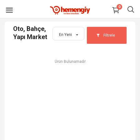
0
Oto, Bahçe,
HEMEN
En Yeni
Filtrele
Yapı Market
SATIŞ
YAP
Ürün Bulunamadı!
Elektronik
Moda
Ev, Yaşam, Kırtasiye
Oto, Bahçe, Yapı Market
Anne, Bebek, Oyuncak