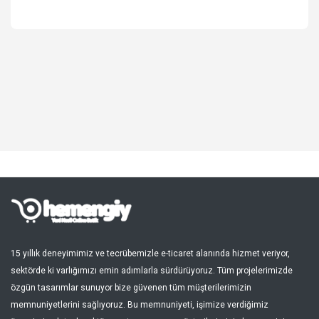
Spor, Outdoor
Kozmetik, Kişisel Bakım
Süpermarket, Pet Shop
Kitap, Müzik, Film, Hediye
Blog
Favoriler
Giriş Yap
Kayıt Ol
15 yıllık deneyimimiz ve tecrübemizle e-ticaret alanında hizmet veriyor,
sektörde ki varlığımızı emin adımlarla sürdürüyoruz. Tüm projelerimizde
Türkçe
özgün tasarımlar sunuyor bize güvenen tüm müşterilerimizin
memnuniyetlerini sağlıyoruz. Bu memnuniyeti, işimize verdiğimiz