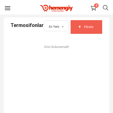
0
Termosifonlar
En Yeni
Filtrele
HEMEN
SATIŞ
YAP
Ürün Bulunamadı!
Elektronik
Moda
Ev, Yaşam, Kırtasiye
Oto, Bahçe, Yapı Market
Anne, Bebek, Oyuncak