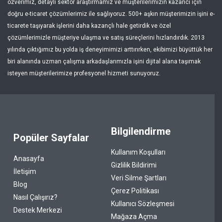
özverimiz, detaylı sektör araştırmamız ve müşterilerimizin kazancı için
doğru e-ticaret çözümlerimiz ile sağlıyoruz. 500+ aşkın müşterimizin işini e-
ticarete taşıyarak işlerini daha kazançlı hale getirdik ve özel
çözümlerimizle müşteriye ulaşma ve satış süreçlerini hızlandırdık. 2013
yılında çıktığımız bu yolda iş deneyimimizi arttırırken, ekibimizi büyüttük her
biri alanında uzman çalışma arkadaşlarımızla işini dijital alana taşımak
isteyen müşterilerimize profesyonel hizmeti sunuyoruz.
Bilgilendirme
Popüler Sayfalar
Kullanım Koşulları
Anasayfa
Gizlilik Bildirimi
İletişim
Veri Silme Şartları
Blog
Çerez Politikası
Nasıl Çalışırız?
Kullanıcı Sözleşmesi
Destek Merkezi
Mağaza Açma